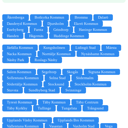
Åkersberga
Botkyrka Kommun
Bromma
Dalarö
Danderyd Kommun
Djursholm
Ekerö Kommun
Enebyberg
Farsta
Grindtorp
Haninge Kommun
Handen
Hägernäs
Huddinge Kommun
Järfälla Kommun
Kungsholmen
Lidingö Stad
Märsta
Nacka Kommun
Norrtälje Kommun
Nynäshamn Kommun
Näsby Park
Roslags Näsby
Salem Kommun
Segeltorp
Skogås
Sigtuna Kommun
Sollentuna Kommun
Solna Stad
Södermalm
Södertälje Kommun
Stocksund
Stockholm Kommun
Stuvsta
Sundbyberg Stad
Svinninge
Tyresö Kommun
Täby Kommun
Täby Centrum
Täby Kyrkby
Tullinge
Tungelsta
Trångsund
Upplands Väsby Kommun
Upplands Bro Kommun
Vallentuna Kommun
Vasastan
Vaxholm Stad
Vega