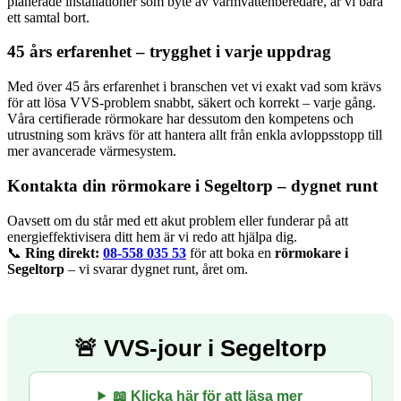
planerade installationer som byte av varmvattenberedare, är vi bara
ett samtal bort.
45 års erfarenhet – trygghet i varje uppdrag
Med över 45 års erfarenhet i branschen vet vi exakt vad som krävs
för att lösa VVS-problem snabbt, säkert och korrekt – varje gång.
Våra certifierade rörmokare har dessutom den kompetens och
utrustning som krävs för att hantera allt från enkla avloppsstopp till
mer avancerade värmesystem.
Kontakta din rörmokare i Segeltorp – dygnet runt
Oavsett om du står med ett akut problem eller funderar på att
energieffektivisera ditt hem är vi redo att hjälpa dig.
📞
Ring direkt:
08-558 035 53
för att boka en
rörmokare i
Segeltorp
– vi svarar dygnet runt, året om.
🚨 VVS-jour i Segeltorp
📖 Klicka här för att läsa mer