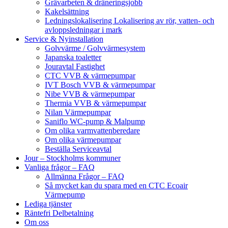
Grävarbeten & dräneringsjobb
Kakelsättning
Ledningslokalisering Lokalisering av rör, vatten- och
avloppsledningar i mark
Service & Nyinstallation
Golvvärme / Golvvärmesystem
Japanska toaletter
Jouravtal Fastighet
CTC VVB & värmepumpar
IVT Bosch VVB & värmepumpar
Nibe VVB & värmepumpar
Thermia VVB & värmepumpar
Nilan Värmepumpar
Saniflo WC-pump & Malpump
Om olika varmvattenberedare
Om olika värmepumpar
Beställa Serviceavtal
Jour – Stockholms kommuner
Vanliga frågor – FAQ
Allmänna Frågor – FAQ
Så mycket kan du spara med en CTC Ecoair
Värmepump
Lediga tjänster
Räntefri Delbetalning
Om oss