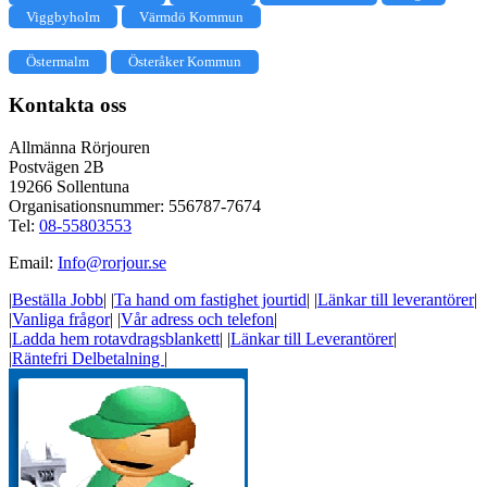
Viggbyholm
Värmdö Kommun
Östermalm
Österåker Kommun
Kontakta oss
Allmänna Rörjouren
Postvägen 2B
19266 Sollentuna
Organisationsnummer: 556787-7674
Tel:
08-55803553
Email:
Info@rorjour.se
|
Beställa Jobb
|
|
Ta hand om fastighet jourtid
|
|
Länkar till leverantörer
|
|
Vanliga frågor
|
|
Vår adress och telefon
|
|
Ladda hem rotavdragsblankett
|
|
Länkar till Leverantörer
|
|
Räntefri Delbetalning
|