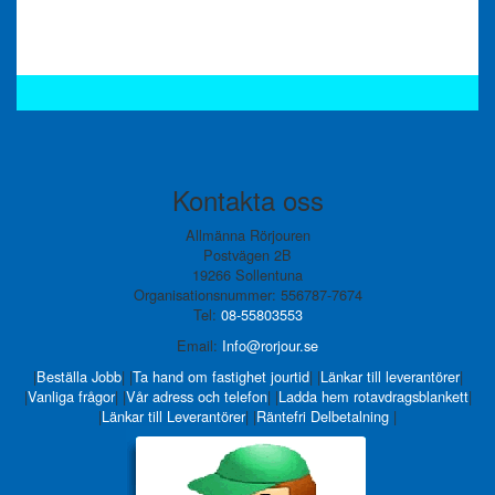
Kontakta oss
Allmänna Rörjouren
Postvägen 2B
19266 Sollentuna
Organisationsnummer: 556787-7674
Tel:
08-55803553
Email:
Info@rorjour.se
|
Beställa Jobb
|
|
Ta hand om fastighet jourtid
|
|
Länkar till leverantörer
|
|
Vanliga frågor
|
|
Vår adress och telefon
|
|
Ladda hem rotavdragsblankett
|
|
Länkar till Leverantörer
|
|
Räntefri Delbetalning
|