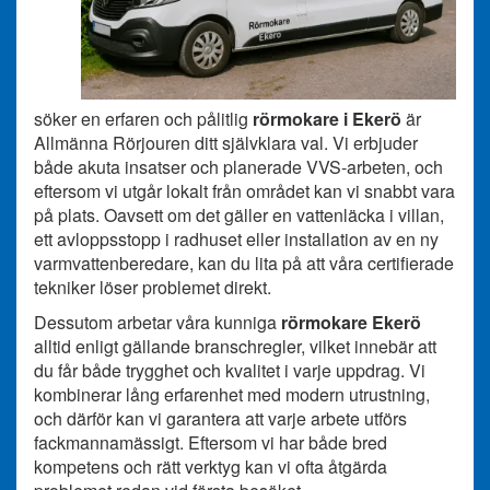
söker en erfaren och pålitlig
rörmokare i Ekerö
är
Allmänna Rörjouren ditt självklara val. Vi erbjuder
både akuta insatser och planerade VVS-arbeten, och
eftersom vi utgår lokalt från området kan vi snabbt vara
på plats. Oavsett om det gäller en vattenläcka i villan,
ett avloppsstopp i radhuset eller installation av en ny
varmvattenberedare, kan du lita på att våra certifierade
tekniker löser problemet direkt.
Dessutom arbetar våra kunniga
rörmokare Ekerö
alltid enligt gällande branschregler, vilket innebär att
du får både trygghet och kvalitet i varje uppdrag. Vi
kombinerar lång erfarenhet med modern utrustning,
och därför kan vi garantera att varje arbete utförs
fackmannamässigt. Eftersom vi har både bred
kompetens och rätt verktyg kan vi ofta åtgärda