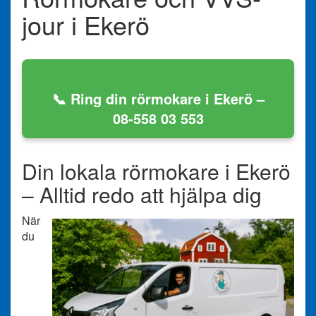
jour i Ekerö
📞 Ring din rörmokare i Ekerö –
08-558 03 553
Din lokala rörmokare i Ekerö
– Alltid redo att hjälpa dig
När
du