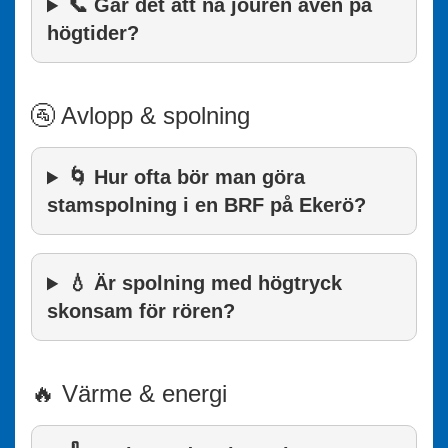
📞 Går det att nå jouren även på
högtider?
🚰 Avlopp & spolning
🌀 Hur ofta bör man göra
stamspolning i en BRF på Ekerö?
💧 Är spolning med högtryck
skonsam för rören?
🔥 Värme & energi